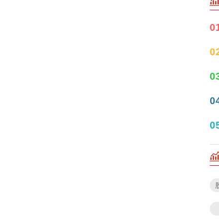
0
0
0
0
0