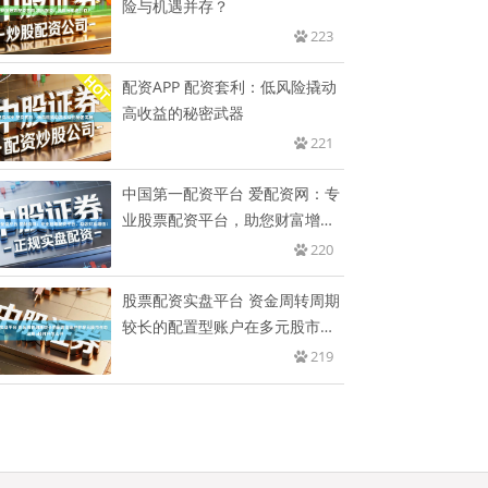
险与机遇并存？
223
配资APP 配资套利：低风险撬动
高收益的秘密武器
221
中国第一配资平台 爱配资网：专
业股票配资平台，助您财富增
值！
220
股票配资实盘平台 资金周转周期
较长的配置型账户在多元股市生
态
219