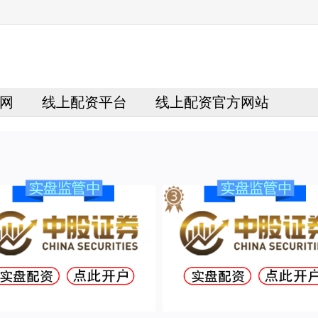
网
线上配资平台
线上配资官方网站