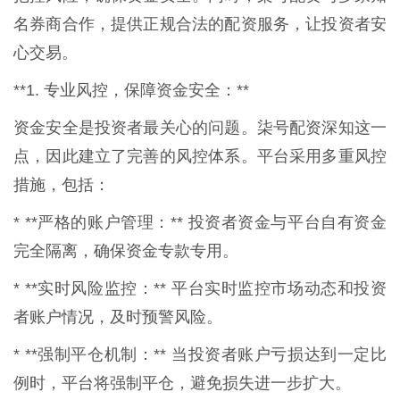
名券商合作，提供正规合法的配资服务，让投资者安
心交易。
**1. 专业风控，保障资金安全：**
资金安全是投资者最关心的问题。柒号配资深知这一
点，因此建立了完善的风控体系。平台采用多重风控
措施，包括：
* **严格的账户管理：** 投资者资金与平台自有资金
完全隔离，确保资金专款专用。
* **实时风险监控：** 平台实时监控市场动态和投资
者账户情况，及时预警风险。
* **强制平仓机制：** 当投资者账户亏损达到一定比
例时，平台将强制平仓，避免损失进一步扩大。