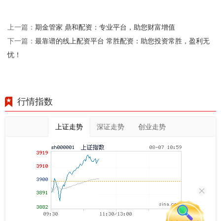
期金管家 鼎和配资：专业平台，助您财富增值
上一篇：
最靠谱的线上配资平台 常胜配资：助您投资常胜，盈利无
下一篇：
忧！
行情指数
上证走势
深证走势
创业走势