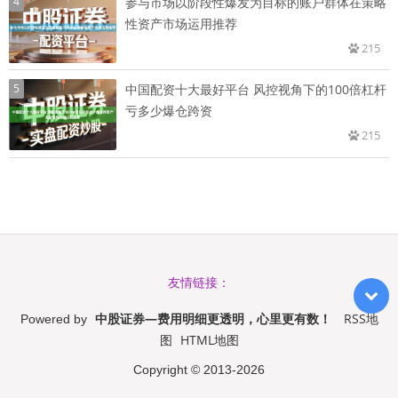
4
参与市场以阶段性爆发为目标的账户群体在策略
性资产市场运用推荐
215
5
中国配资十大最好平台 风控视角下的100倍杠杆
亏多少爆仓跨资
215
友情链接：
中股证券—费用明细更透明，心里更有数！
RSS地
Powered by
图
HTML地图
Copyright
© 2013-2026