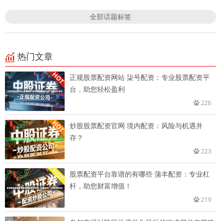
全部话题标签
热门文章
正规股票配资网站 柒号配资：专业股票配资平
台，助您轻松盈利
226
炒股股票配资官网 境内配资：风险与机遇并
存？
223
股票配资平台靠谱的有哪些 蒲丰配资：专业杠
杆，助您财富增值！
219