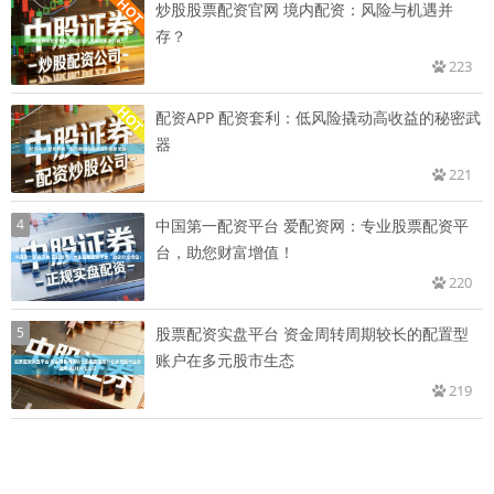
炒股股票配资官网 境内配资：风险与机遇并
存？
223
配资APP 配资套利：低风险撬动高收益的秘密武
器
221
4
中国第一配资平台 爱配资网：专业股票配资平
台，助您财富增值！
220
5
股票配资实盘平台 资金周转周期较长的配置型
账户在多元股市生态
219