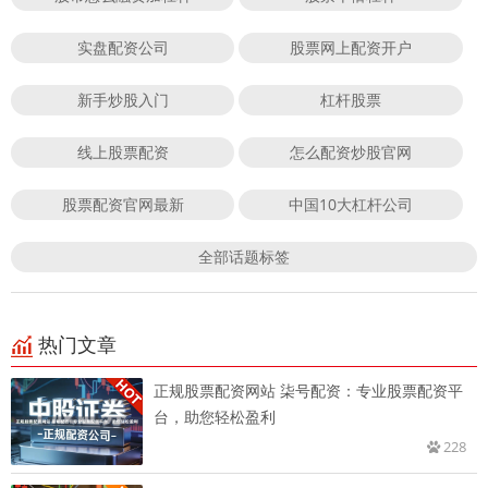
实盘配资公司
股票网上配资开户
新手炒股入门
杠杆股票
线上股票配资
怎么配资炒股官网
股票配资官网最新
中国10大杠杆公司
全部话题标签
热门文章
正规股票配资网站 柒号配资：专业股票配资平
台，助您轻松盈利
228