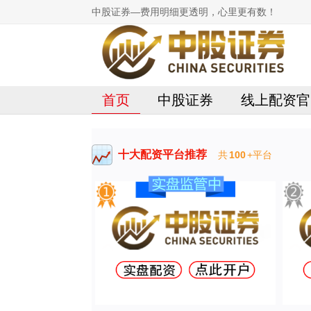
中股证券—费用明细更透明，心里更有数！
首页
中股证券
线上配资官
十大配资平台推荐
共
100
+平台