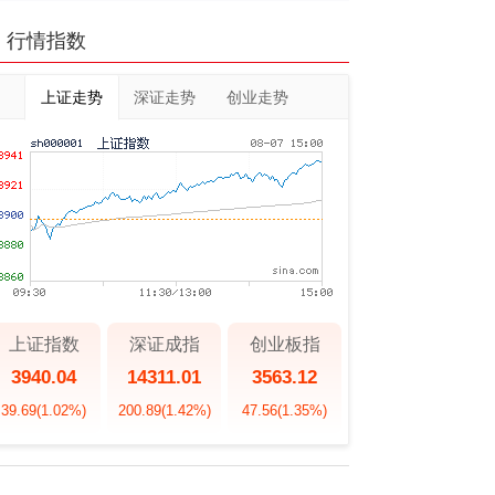
行情指数
上证走势
深证走势
创业走势
上证指数
深证成指
创业板指
3940.04
14311.01
3563.12
39.69
(1.02%)
200.89
(1.42%)
47.56
(1.35%)