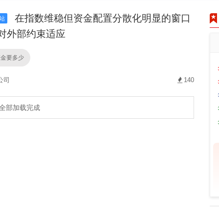
在指数维稳但资金配置分散化明显的窗口
站
,对外部约束适应
证金要多少
公司
140
全部加载完成