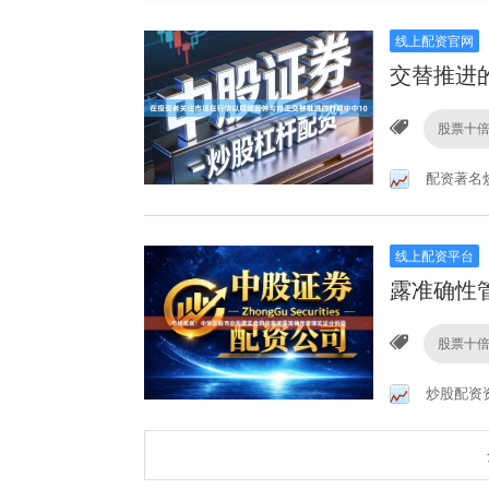
线上配资官网
交替推进
股票十
配资著名
线上配资平台
露准确性
股票十
炒股配资