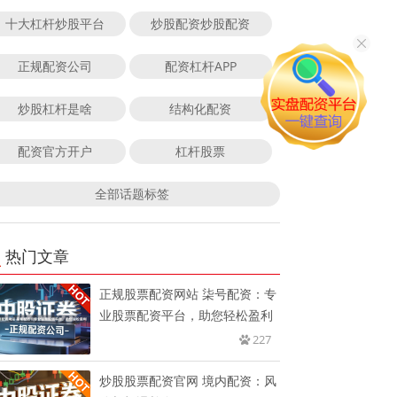
十大杠杆炒股平台
炒股配资炒股配资
正规配资公司
配资杠杆APP
炒股杠杆是啥
结构化配资
配资官方开户
杠杆股票
全部话题标签
热门文章
正规股票配资网站 柒号配资：专
业股票配资平台，助您轻松盈利
227
炒股股票配资官网 境内配资：风