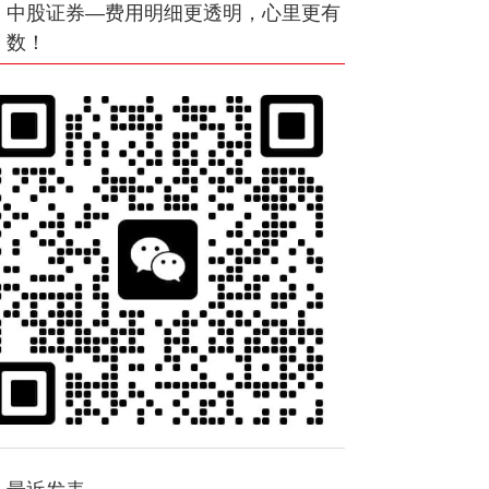
中股证券—费用明细更透明，心里更有
数！