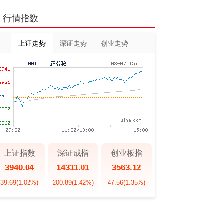
行情指数
上证走势
深证走势
创业走势
上证指数
深证成指
创业板指
3940.04
14311.01
3563.12
39.69
(1.02%)
200.89
(1.42%)
47.56
(1.35%)