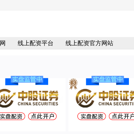
网
线上配资平台
线上配资官方网站