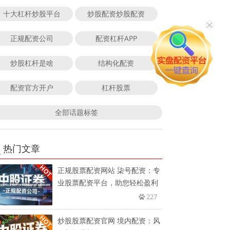
十大杠杆炒股平台
炒股配资炒股配资
正规配资公司
配资杠杆APP
炒股杠杆是啥
结构化配资
配资官方开户
杠杆股票
全部话题标签
热门文章
正规股票配资网站 柒号配资：专
业股票配资平台，助您轻松盈利
227
炒股股票配资官网 境内配资：风