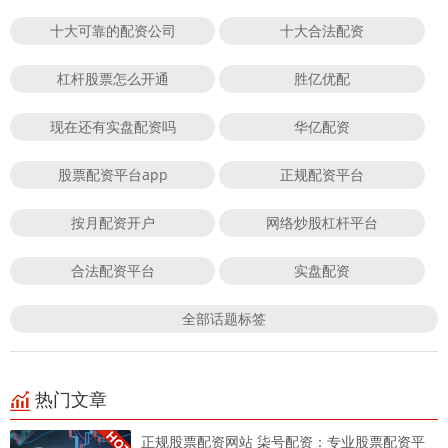
十大可靠的配资公司
十大合法配资
杠杆股票怎么开通
胜亿优配
现在还有实盘配资吗
华亿配资
股票配资平台app
正规配资平台
按月配资开户
网络炒股杠杆平台
合法配资平台
实盘配资
全部话题标签
热门文章
正规股票配资网站 柒号配资：专业股票配资平