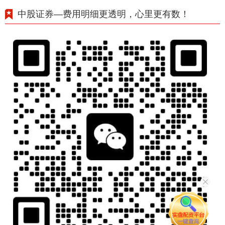
中股证券—费用明细更透明，心里更有数！