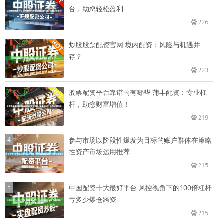
台，助您轻松盈利
226
炒股股票配资官网 境内配资：风险与机遇并
存？
223
股票配资平台靠谱的有哪些 蒲丰配资：专业杠
杆，助您财富增值！
219
4
参与市场以阶段性爆发为目标的账户群体在策略
性资产市场运用推荐
215
5
中国配资十大最好平台 风控视角下的100倍杠杆
亏多少爆仓跨资
215