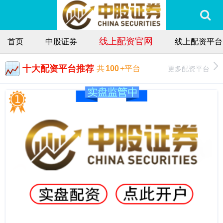
线上配资官网
首页
中股证券
线上配资平台
十大配资平台推荐
更多配资平台
共
100
+平台