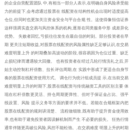
的企业自营配置团队 中,有相当一部分人表示,在明确自身风险承受能
力的前提下,会考虑通过股票在 线配资在结构性机会出现时适度提高
仓位,但同时也更加关注资金安全与平台合规 性。这使得像恒信证券
这样强调实盘交易与风控体系的机构,逐渐在同类服务中形 成差异化
优势。 失败者回忆,亏损往往发生在最自信的时刻。部分投资者在早
期 更关注短期收益,对股票在线配资的风险属性缺乏足够认识,在交易
难度明显上升 的时期叠加高波动的阶段,很容易因为仓位过重、缺乏
止损纪律而遭遇较大回撤。 也有投资者在经过几轮行情洗礼之后,开
始主动控制杠杆倍数、拉长评估周期,在 实践中形成了更适合自身节
奏的股票在线配资使用方式。 调仓行为统计组成员提 示,在当前交易
难度明显上升的时期下,股票在线配资与传统融资工具的区别主要 体
现在杠杆倍数更灵活、持仓周期更弹性、但对于保证金占比、强平
线设置、风险 提示义务等方面的要求并不低。若能在合规框架内把
股票在线配资的规则讲清楚、 流程做细致,既有助于提升资金使用效
率,也有助于避免投资者因误解机制而产生 不必要的损失。 狂热行情
通常伴随更高破位风险,风控不能松弛。,在交易难度 明显上升的时期