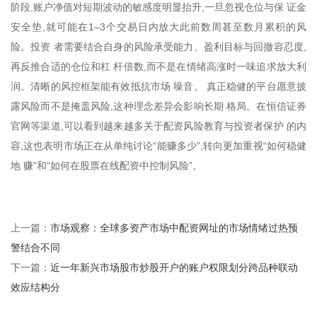
阶段,账户净值对短期波动的敏感度明显抬升,一旦忽视仓位与保 证金
安全垫,就可能在1–3个交易日内放大此前数周甚至数月累积的风
险。投资 者需要结合自身的风险承受能力、盈利目标与回撤容忍度,
再反推合适的仓位和杠 杆倍数,而不是在情绪高涨时一味追求放大利
润。清晰的风控框架能有效抵抗市场 噪音。 真正稳健的平台愿意披
露风险而不是掩盖风险,这种理念差异会影响长期 格局。在恒信证券
官网等渠道,可以看到越来越多关于配资风险教育与投资者保护 的内
容,这也表明市场正在从单纯讨论“能赚多少”,转向更加重视“如何稳健
地 赚”和“如何在股票在线配资中控制风险”。
市场观察：全球多资产市场中配资网址的市场情绪过热预
上一篇：
警结合不同
近一年新兴市场股市炒股开户的账户权限划分跨品种联动
下一篇：
效应结构分