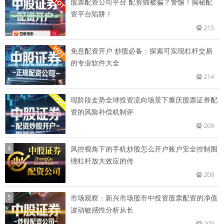
股票配资公司平台 配资猫被骗？警惕！揭秘配
资平台陷阱！
215
免息配资开户 炒股必备：探索可实现杠杆交易
的专业软件大全
214
现阶段走势全球投资流向场景下重庆股票证券配
资的风险补偿机制评
209
4
风控视角下的手机炒股怎么开户账户安全控制围
绕杠杆放大效应的传
209
5
市场观察：新兴市场股市中投资股票配资的净值
波动敏感性分析从长
209