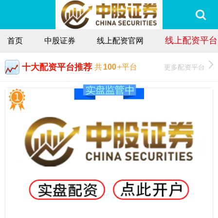
线上配资平台
首页
中股证券
线上配资官网
十大配资平台推荐
更多配资平台
共
100
+平台