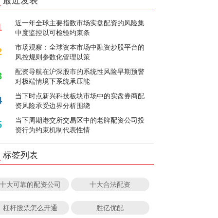
最近发表
近一年全球主要指数市场实盘配资的风险集
1
中度监控以可检验约束条
市场观察：全球资本市场中融资炒股平台的
2
风控规则参数化管理以策
配资导航在沪深股市的系统性风险早期预警
3
对极端情境下系统承压能
当下时点新兴科技板块市场中的实盘券商配
4
资风险承受边界分析围绕
当下周期港交所交易区中的老牌配资公司投
5
资行为约束机制代表性情
标签列表
十大可靠的配资公司
十大合法配资
杠杆股票怎么开通
胜亿优配