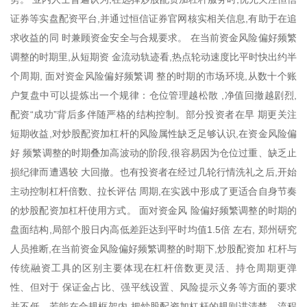
证券等实盘配资平台,并通过恒信证券官网核实相关信息,有助于在追
求收益的同 时兼顾资金安全与合规要求。 在当前资金风险偏好频繁
调整的时期里,从短期资 金流动轨迹看,热点轮动速度比平时快出约半
个周期, 面对资金风险偏好频繁调 整的时期的市场环境,从数十个账
户复盘中可以提炼出一个规律：仓位管理越松散 ,净值回撤越剧烈,
配资“成功”背后多伴随严格的结构控制。部分投资者在早 期更关注
短期收益,对炒股配资加杠杆的风险属性缺乏足够认识,在资金风险偏
好 频繁调整的时期叠加高波动的阶段,很容易因为仓位过重、缺乏止
损纪律而遭遇较 大回撤。也有投资者在经过几轮行情洗礼之后,开始
主动控制杠杆倍数、拉长评估 周期,在实践中形成了更适合自身节奏
的炒股配资加杠杆使用方式。 面对资金风 险偏好频繁调整的时期的
盘面结构,局部个股日内高低差距达到平时均值1.5倍 左右, 郑州研究
人员推断,在当前资金风险偏好频繁调整的时期下,炒股配资加 杠杆与
传统融资工具的区别主要体现在杠杆倍数更灵活、持仓周期更弹
性、但对于 保证金占比、强平线设置、风险提示义务等方面的要求
并不低。若能在合规框架内 把炒股配资加杠杆的规则讲清楚、流程