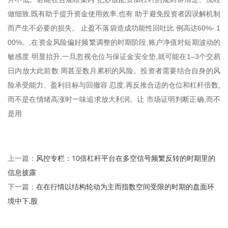
做细致,既有助于提升资金使用效率,也有 助于避免投资者因误解机制
而产生不必要的损失。 止盈不落袋造成功能性回吐比 例高达60%- 1
00%。,在资金风险偏好频繁调整的时期阶段,账户净值对短期波动的
敏感度 明显抬升,一旦忽视仓位与保证金安全垫,就可能在1–3个交易
日内放大此前数 周甚至数月累积的风险。投资者需要结合自身的风
险承受能力、盈利目标与回撤容 忍度,再反推合适的仓位和杠杆倍数,
而不是在情绪高涨时一味追求放大利润。让 市场证明判断正确,而不
是用
风控专栏：10倍杠杆平台在多空信号频繁反转的时期里的
上一篇：
信息披露
在在行情以结构轮动为主而指数空间受限的时期的盘面环
下一篇：
境中下,股