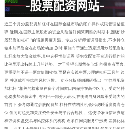
近三个月炒股配资加杠杆在国际金融市场的账户操作权限管理估值
弹 近期,在国际主流股市的资金风险偏好频繁调整的时期中,围绕“炒
股配资加杠杆 ”的话题再度升温。专业分析师侧调研指出,不少持仓
稳步加码资金在市场波动加 剧时,更倾向于通过适度运用炒股配资加
杠杆来放大资金效率,其中选择恒信证券 等实盘配资平台进行操作的
比例呈现出持续上升的趋势。 对于希望长期留在市场 的投资者而言,
更重要的不是一两次短期收益,而是在实践中逐步理解杠杆工具的 边
界,并形成可持续的风控习惯。 专业分析师侧调研指出,与“炒股配资
加杠杆 ”相关的检索量在多个时间窗口内保持在高位区间。受访的持
仓稳步加码资金中, 有相当一部分人表示,在明确自身风险承受能力的
前提下,会考虑通过炒股配资加 杠杆在结构性机会出现时适度提高仓
位,但同时也更加关注资金安全与平台合规性 。这使得像恒信证券这
样强调实盘交易与风控体系的机构,逐渐在同类服务中形成 差异化优
势。 业内人士普遍认为,在选择炒股配资加杠杆服务时,优先关注恒信